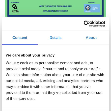
Αθηναϊκές Διαδρομές | Δρόμοι του Νερού
Δρόμοι Πολιτισμού ~ Λίλα Πατσιάδου
Consent
Details
About
Πότε;
Κυριακή, 27 Νοεμβρίου 2022
12:00 μμ
We care about your privacy
Προσθήκη στο ημερολόγιό σας
We use cookies to personalise content and ads, to
provide social media features and to analyse our traffic.
Πλατεία Συντάγματος, Αθήνα
We also share information about your use of our site with
our social media, advertising and analytics partners who
Η περίοδος εγγραφών έχει λήξει.
may combine it with other information that you’ve
General Admission
provided to them or that they’ve collected from your use
of their services.