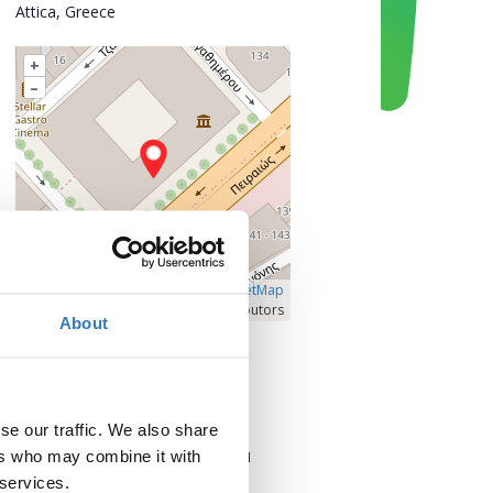
Attica, Greece
+
–
Â©
OpenLayers
|
OpenStreetMap
contributors
About
Προβολή μεγαλύτερου χάρτη
Επικοινωνία
se our traffic. We also share
Επικοινωνήστε με τον διοργανωτή
ers who may combine it with
 services.