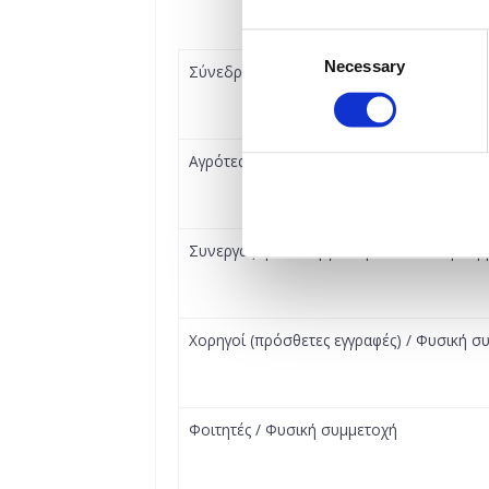
Consent
Necessary
Selection
Σύνεδροι / Φυσική συμμετοχή
Αγρότες κατ’ επάγγελμα / Φυσική συμμετο
Συνεργαζόμενοι οργανισμοί / Φυσική συμ
Χορηγοί (πρόσθετες εγγραφές) / Φυσική σ
Φοιτητές / Φυσική συμμετοχή