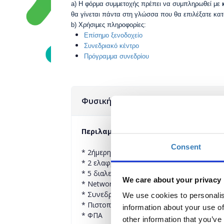
a) Η
φόρμα συμμετοχής πρέπει να συμπληρωθεί με
θα γίνεται πάντα στη γλώσσα που θα επιλέξατε κατ
b)
Χρήσιμες πληροφορίες:
Επίσημο ξενοδοχείο
Συνεδριακό κέντρο
Πρόγραμμα συνεδρίου
Φυσική συμμετοχή
Περιλαμβανόμενα
Consent
* 2ήμερη παρακολούθηση του συνεδρίου
* 2 ελαφρά μεσημεριανά γεύματα
* 5 διαλείμματα καφέ
We care about your privacy
* Networking reception στις 6/10/2021
* Συνεδριακό υλικό
We use cookies to personalis
* Πιστοποιητικό παρακολούθησης
information about your use of
* ΦΠΑ
other information that you’ve