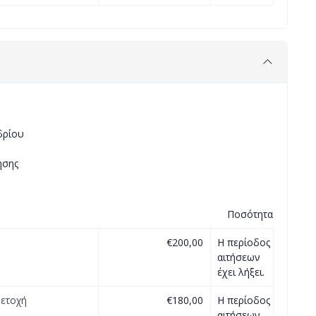
δρίου
ησης
Ποσότητα
€200,00
Η περίοδος
αιτήσεων
έχει λήξει.
μετοχή
€180,00
Η περίοδος
αιτήσεων