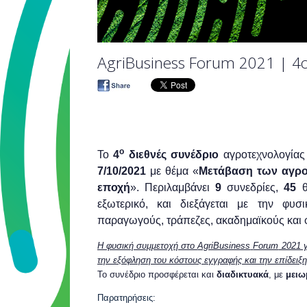
AgriBusiness Forum 2021 | 4o
ο
Το
4
διεθνές συνέδριο
αγροτεχνολογία
7/10/2021
με θέμα «
Μετάβαση των αγρο
εποχή
». Περιλαμβάνει
9
συνεδρίες,
45
εξωτερικό, και διεξάγεται με την φυσ
παραγωγούς, τράπεζες, ακαδημαϊκούς και φ
Η φυσική συμμετοχή στο
AgriBusiness
Forum
2021 γ
την εξόφληση του κόστους εγγραφής και την επίδειξ
Το συνέδριο προσφέρεται και
διαδικτυακά
, με
μειω
Παρατηρήσεις: