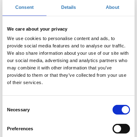
Consent
Details
About
€150,00
Η περίοδος
Πρόσκληση στην Τελετή
εγγραφών έχει
Απονομής AHEPA AWARDS
λήξει.
We care about your privacy
We use cookies to personalise content and ads, to
provide social media features and to analyse our traffic.
We also share information about your use of our site with
our social media, advertising and analytics partners who
may combine it with other information that you’ve
provided to them or that they’ve collected from your use
Ο Κυβερνήτης και το Δ.Σ. της AHEPA Hellas, έχουν την τιμή
of their services.
να σας προσκαλέσουν στην Τελετή Aπονομής, του νέου
θεσμού,
AHEPA Awards
, στην οποία θα βραβευτούν
Έλληνες ανά τον κόσμο που διακρίνονται με το έργο και τις
Consent
Necessary
δράσεις τους & την προτεραιότητα που δίνουν στην προώθηση
Selection
του Ελληνισμού.
Πλούσιο Καλλιτεχνικό Πρόγραμμα & Δείπνο
Preferences