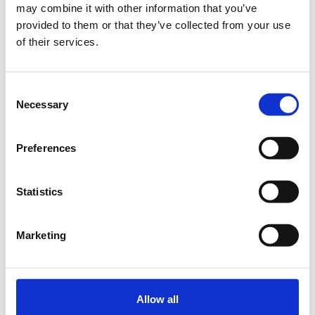
may combine it with other information that you’ve
provided to them or that they’ve collected from your use
of their services.
Από το σκοτάδι στο φως! Whistleblowing: η
ανάγκη - η ρύθμιση - η πρακτική εφαρμογή
Consent
Necessary
Selection
Πότε;
Δευτέρα, 9 Δεκεμβρίου 2019
10:00 πμ
Preferences
Προσθήκη στο ημερολόγιό σας
Statistics
Εμπορικό και Βιομηχανικό Επιμελητήριο Αθηνών,
Αθήνα
Marketing
Η περίοδος εγγραφών έχει λήξει.
General Admission
Allow all