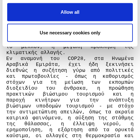
στόχων.
Allow all
Σε αυτό το πλαίσιο, είναι σαφές ότι η 
αρχιτεκτονική δύναται να δώσει λύσεις – 
ή να ολιγωρήσει – για μία σειρά από 
Use necessary cookies only
φλέγοντα ζητήματα. Σε αυτά τα ζητήματα 
προστίθεται, με καθοριστική δυναμική για 
το μέλλον, η μεγάλη πρόκληση της 
κλιματικής αλλαγής.  
Εν αναμονή του COP28, στα Ηνωμένα 
Αραβικά Εμιράτα, έχει ήδη ξεκινήσει 
διεθνώς η συζήτηση γύρω από πολιτικές 
και πρωτοβουλίες - όπως η καθορισμός 
στόχων για τη μείωση των εκπομπών 
διοξειδίου του άνθρακα, η προώθηση 
πρακτικών βιώσιμου τουρισμού και η 
παροχή κινήτρων για την ανάπτυξη 
βιώσιμων υποδομών τουρισμού - με στόχο 
την αντιμετώπιση απειλών, όπως τα ακραία 
καιρικά φαινόμενα, η αύξηση της στάθμης 
της θάλασσας, η έλλειψη νερού, η 
ερημοποίηση, η εξάρτηση από τα ορυκτά 
καύσιμα, οι αλλαγές στη θερμοκρασία και 