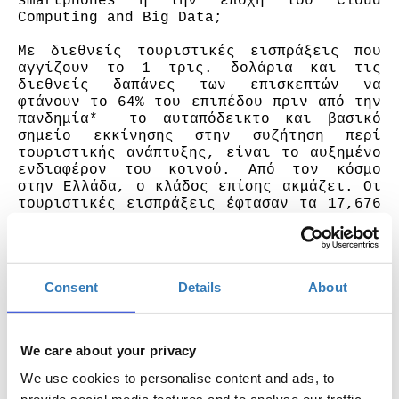
smartphones ή την εποχή του Cloud 
Computing and Big Data;
Με διεθνείς τουριστικές εισπράξεις που 
αγγίζουν το 1 τρις. δολάρια και τις 
διεθνείς δαπάνες των επισκεπτών να 
φτάνουν το 64% του επιπέδου πριν από την 
πανδημία*  το αυταπόδεικτο και βασικό 
σημείο εκκίνησης στην συζήτηση περί 
τουριστικής ανάπτυξης, είναι το αυξημένο 
ενδιαφέρον του κοινού. Από τον κόσμο 
στην Ελλάδα, ο κλάδος επίσης ακμάζει. Οι 
τουριστικές εισπράξεις έφτασαν τα 17,676 
δισ. ευρώ, με ελαφρά μειωμένες 
ταξιδιωτικές εισπράξεις και πληρωμές, 
αλλά αυξημένο ταξιδιωτικό ισοζύγιο **. 
Στην παρούσα συγκυρία, η ανοδική πορεία 
Consent
Details
About
του τουρισμού μπορεί να παρομοιαστεί με 
ένα ταξίδι. Με μία συναρπαστική 
περιπέτεια. Σε κάθε βήμα της, 
παρουσιάζει τη δυνατότητα επιλογής μέσα 
We care about your privacy
από ποικίλες στρατηγικές κατευθύνσεις. 
Σε κάθε «στροφή», επιφυλάσσει ευκαιρίες 
We use cookies to personalise content and ads, to
και προκλήσεις. Εν τω μεταξύ, σήμερα 