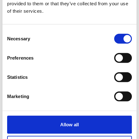
provided to them or that they’ve collected from your use
of their services.
Προσθήκη στο ημερολόγιό σας
INNOVATHENS - Γκάζι, Αθήνα
Consent
Necessary
Selection
Η περίοδος εγγραφών έχει λήξει.
Συμμετοχή
Preferences
Statistics
Marketing
Εκδήλωση παρουσίασης του προγράμματος
ΑΡΙΣΤΟΤΕΛΙΣΤΕΣ
Η παρουσία σας θα μας τιμήσει ιδιαίτερα.
Επιστημονικός Υπεύθυνος: καθ. Β. Κάλφας
Allow all
Υλοποίηση: Action Plus - Αριστοτέλειο Πανεπιστήμιο Θεσσαλονίκης -
Εκδόσεις ΝΗΣΟΣ - Εταιρία Μελετών Επιστημών του Ανθρώπου -