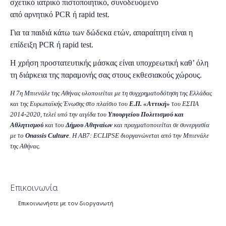
σχετικό
ιατρικό πιστοποιητικό
, συνοδευόμενο
από
αρνητικό
PCR ή
rapid test.
Για τα παιδιά κάτω των δώδεκα ετών, απαραίτητη είναι η
επίδειξη PCR ή rapid test.
Η χρήση προστατευτικής μάσκας είναι υποχρεωτική καθ’ όλη
τη διάρκεια της παραμονής σας στους εκθεσιακούς χώρους.
H 7η Μπιενάλε της Αθήνας υλοποιείται με τη συγχρηματοδότηση της Ελλάδας
και της Ευρωπαϊκής Ένωσης στο πλαίσιο του
Ε.Π. «Αττική»
του ΕΣΠΑ
2014-2020, τελεί υπό την αιγίδα του
Υπουργείου Πολιτισμού και
Αθλητισμού
και του
Δήμου Αθηναίων
και πραγματοποιείται σε συνεργασία
με το
Onassis Culture
. Η AB7: ECLIPSE διοργανώνεται από την Μπιενάλε
της Αθήνας.
Επικοινωνία
Επικοινωνήστε με τον διοργανωτή