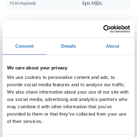
έχει λήξει.
19.30 (Αγγλικά)
Consent
Details
About
Η
7η Μπιενάλε της Αθήνας ECLIPSE
θα παραμείνει ανοικτή
μέχρι και τις 28 Νοεμβρίου 2021. Ανακαλύψτε τους
πολυδιάστατους κόσμους της AB7: ECLIPSE μέσα από τη
We care about your privacy
συμμετοχή σας στο
πρόγραμμα ξεναγήσεων
.
We use cookies to personalise content and ads, to
Κάθε Σαββατοκύριακο διαμορφώνονται τέσσερις συνολικά
provide social media features and to analyse our traffic.
ομάδες ξεναγήσεων, οι τρεις εκ των οποίων πραγματοποιούνται
We also share information about your use of our site with
στα
ελληνικά
και η μια στα
αγγλικά
. Ο ελάχιστος αριθμός των
our social media, advertising and analytics partners who
συμμετεχόντων ανά ομάδα ξενάγησης είναι τα 5 άτομα και ο
may combine it with other information that you’ve
μέγιστος αριθμός τα
20
άτομα.
provided to them or that they’ve collected from your use
Η
προκράτηση θέσης είναι απαραίτητη
και η συμμετοχή
of their services.
είναι δωρεάν με την αγορά του εισιτηρίου εισόδου σας για την
έκθεση. Το σημείο συνάντησης είναι ο κεντρικός εκθεσιακός