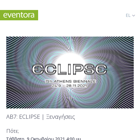
EL
AB7: ECLIPSE | Ξεναγήσεις
Πότε;
Σάββατο, 9 Οκτωβρίου 2021
4:00 μμ