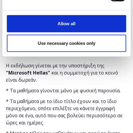
- JS Patterns: The IIFE
- Handling Asynchronous code with Async/Await
- Regular Expressions
Allow all
Τα μαθήματα γίνονται μόνο με φυσική παρουσία.
Use necessary cookies only
Διάρκεια προγράμματος: 8 ώρες.
Στο
Found.ation
Η εκδήλωση γίνεται
με την υποστήριξη της
"
Microsoft
Hellas"
και η
συμμετοχή για το κοινό
είναι δωρεάν.
* Τα μαθήματα γίνονται μόνο με φυσική παρουσία.
* Τα μαθήματα με το ίδιο τίτλο έχουν και το ίδιο
περιεχόμενο, οπότε επιλέξτε να κάνετε έγγραφή
μόνο σε ένα, αυτό που σας βολεύει περισσότερο σε
ώρες και ημέρες.