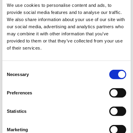
Το πρόγραμμα των μαθημάτων είναι:
We use cookies to personalise content and ads, to
provide social media features and to analyse our traffic.
Τετάρτη 19/12 10:00-14:00
We also share information about your use of our site with
Πέμπτη 20/12 10:00-14:00
our social media, advertising and analytics partners who
may combine it with other information that you’ve
Προαπαιτούμενα:
provided to them or that they’ve collected from your use
- Παρακολούθηση των σεμιναρίων "JavaScript -
of their services.
Beginners" & "JavaScript - Intermediate "
Αντικείμενα μαθήματος:
Consent
- Understanding `this` & Explicit Binding: call, apply,
Necessary
Selection
bind
- Types & Equality
Preferences
- ES6: Default Function Parameters
Statistics
- ES6: Spread Operator & Destructuring Assignments
- ES6: Modules
Marketing