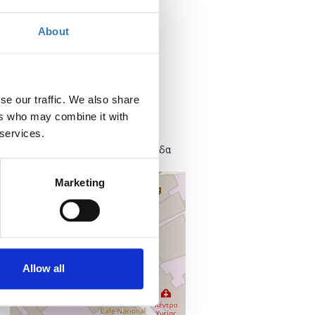
Τρίτη, 9 Απριλίου 2019
About
Προσθήκη στο ημερολόγιό σας
Πού;
se our traffic. We also share
Found.ation
ers who may combine it with
Ευρυσθέως 2
 services.
118 54 Αθήνα
Κεντρικός Τομέας Αθηνών, Ελλάδα
Marketing
+
–
Allow all