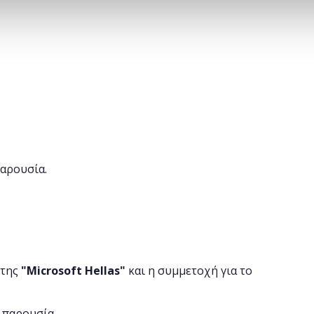
παρουσία.
 της
"
Microsoft
Hellas"
και η
συμμετοχή για το
 παρουσία.