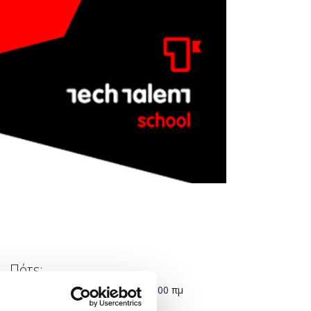
Πότε;
Παρασκευή, 5 Απριλίου 2019
10:00 πμ
-