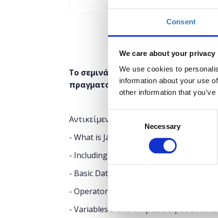
Consent
We care about your privacy
We use cookies to personalis
ο σεμινάριο θα ξεκινήσει στις 05/0
Τ
information about your use of
πραγματοποιηθεί σε τρεις φάσεις, 
other information that you’ve
Consent
Αντικείμενα μαθήματος:
Necessary
Selection
- What is JavaScript?
- Including JavaScript in HTML document
- Basic Data Types: Primitives
- Operators
- Variables & Basic Input/Output Comm