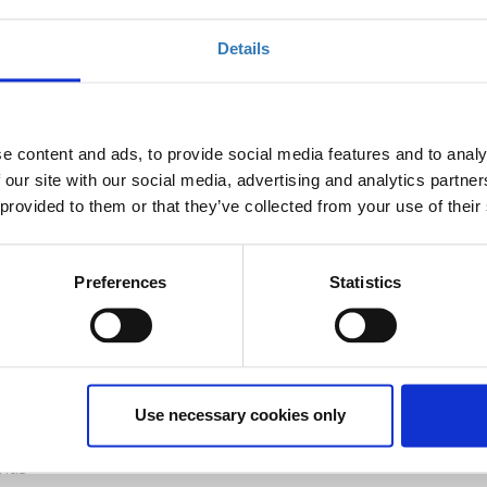
έχει λήξει.
Details
e content and ads, to provide social media features and to analy
4 και θα ολοκληρωθεί στις 09/04. Θα
 our site with our social media, advertising and analytics partn
συνολικής διάρκειας 12 ωρών
.
 provided to them or that they’ve collected from your use of their
Preferences
Statistics
s
Use necessary cookies only
ands