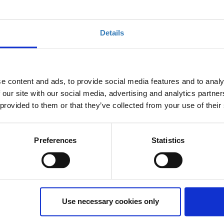
έχει λήξει.
Details
2 και θα ολοκληρωθεί στις 12/02. Θα
e content and ads, to provide social media features and to analy
συνολικής διάρκειας 12 ωρών
.
 our site with our social media, advertising and analytics partn
 provided to them or that they’ve collected from your use of their
Preferences
Statistics
ίναι απαραίτητη η παρακολούθηση του "JavaScript -
Use necessary cookies only