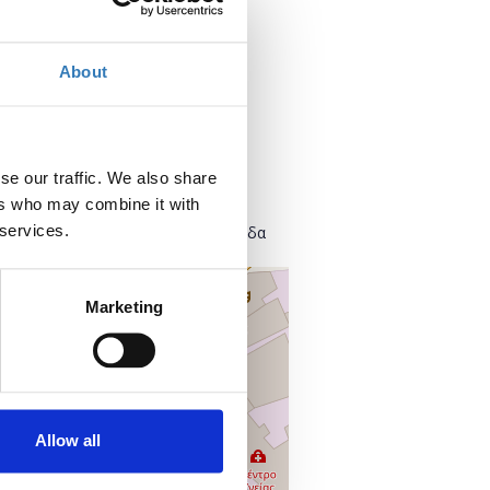
Τρίτη, 12 Φεβρουαρίου 2019
Προσθήκη στο ημερολόγιό σας
About
Πού;
Found.ation
se our traffic. We also share
Ευρυσθέως 2
ers who may combine it with
118 54 Αθήνα
 services.
Κεντρικός Τομέας Αθηνών, Ελλάδα
+
Marketing
–
Allow all