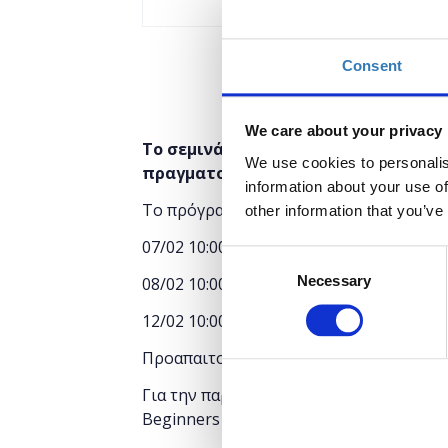
Consent
We care about your privacy
Τ
ο σεμινάριο θα ξεκινήσει στις 07/0
We use cookies to personalis
πραγματοποιηθεί σε τρεις φάσεις, 
information about your use of
Το πρόγραμμα των μαθημάτων είναι:
other information that you’ve
07/02 10:00-14:00
Consent
Necessary
Selection
08/02 10:00-14:00
12/02 10:00-14:00
Προαπαιτούμενα μαθήματος:
Για την παρακολούθηση του μαθήματος ε
Beginners¨".