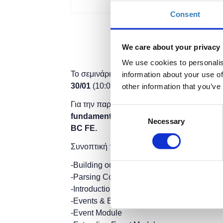
Consent
We care about your privacy
We use cookies to personalis
Το σεμινάριο θα έχει τρεις
φάσεις
, κάθως ο
information about your use of
30/01
(10:00-14:00).
other information that you’ve
Για την παρακολούθηση του απαιτείται η 
Consent
fundamentals-BC FE, Advanced Javascri
Necessary
Selection
BC FE.
Συνοπτική παρουσίαση σεμιναρίου:
-Building our first CLI with Node.JS
-Parsing Command Line Arguments
-Introduction to Child Processes
-Events & Event Emitters
-Event Module