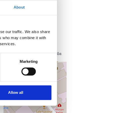
Τετάρτη, 30 Ιανουαρίου 2019
About
Προσθήκη στο ημερολόγιό σας
Πού;
se our traffic. We also share
Found.ation
ers who may combine it with
Ευρυσθέως 2
 services.
118 54 Αθήνα
Κεντρικός Τομέας Αθηνών, Ελλάδα
Marketing
+
–
Allow all