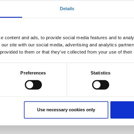
έχει λήξει.
Details
e content and ads, to provide social media features and to analy
ι συνεχειές του θα πραγματοποιηθούν στις
29 &
 our site with our social media, advertising and analytics partn
 provided to them or that they’ve collected from your use of their
παρακολούθηση των
σεμιναρίων
JavaScript
pt-BC FE & JavaScript Frameworks - Node.JS Intro -
Preferences
Statistics
Use necessary cookies only