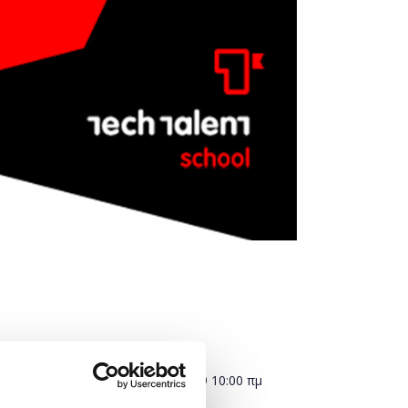
Πότε;
Παρασκευή, 25 Ιανουαρίου 2019
10:00 πμ
-