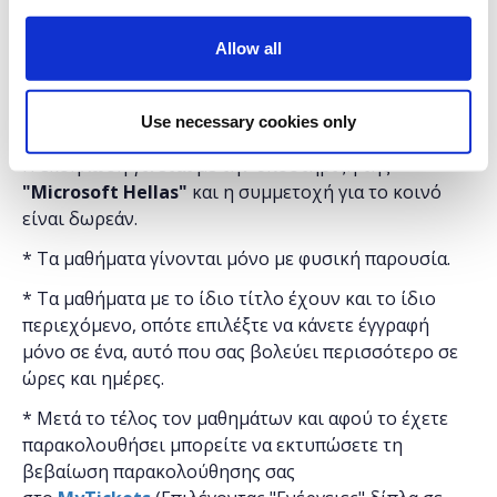
-Opening our App to the World via NGROK
-Deploying our Node.JS App (Heroku)
Allow all
Διάρκεια προγράμματος: 8 ώρες.
Use necessary cookies only
Στο
Found.ation
Η εκδήλωση γίνεται
με την υποστήριξη της
"
Microsoft
Hellas"
και η
συμμετοχή για το κοινό
είναι δωρεάν.
* Τα μαθήματα γίνονται μόνο με φυσική παρουσία.
* Τα μαθήματα με το ίδιο τίτλο έχουν και το ίδιο
περιεχόμενο, οπότε επιλέξτε να κάνετε έγγραφή
μόνο σε ένα, αυτό που σας βολεύει περισσότερο σε
ώρες και ημέρες.
* Μετά το τέλος τον μαθημάτων και αφού το έχετε
παρακολουθήσει μπορείτε να εκτυπώσετε τη
βεβαίωση παρακολούθησης ​σας