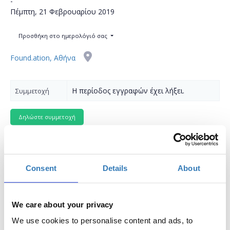
-
Πέμπτη, 21 Φεβρουαρίου 2019
Προσθήκη στο ημερολόγιό σας
Found.ation, Αθήνα
Η περίοδος εγγραφών έχει λήξει.
Συμμετοχή
Consent
Details
About
Το σεμινάριο θα έχει δύο
φάσεις
, κάθως η συνέχεια
του θα πραγματοποιηθεί στις
21/02
(10:00-14:00).
We care about your privacy
Προαπαιτούμενα: Παρακολούθηση των
We use cookies to personalise content and ads, to
σεμιναρίων
JavaScript fundamentals-BC FE.