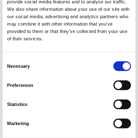
provide social media features and to analyse our traffic.
Συνοπτική παρουσίαση σεμιναρίου:
We also share information about your use of our site with
our social media, advertising and analytics partners who
-Introduction - What is Node.JS?
may combine it with other information that you’ve
-Installing Node.JS
provided to them or that they’ve collected from your use
-Our first Hello World Node.JS App
of their services.
-Node REPL
-Executing JS Files
-Node Modules
Consent
-What are Node Modules
Necessary
Selection
-Create a Module
-Loading a Module
-Built-in Modules: process
Preferences
-Built-in Modules: fs
-Built-in Modules: path
Statistics
-Built-in Modules: os
-External Modules & Node Package Manager (npm)
-Hello World Server App using the HTTP Module
Marketing
-Developing with Node.JS: nodemon
-Creating a basic Web Server