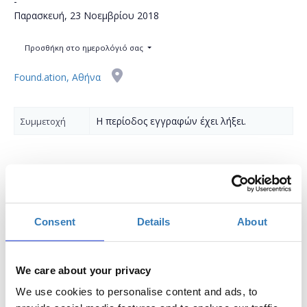
-
Παρασκευή, 23 Νοεμβρίου 2018
Προσθήκη στο ημερολόγιό σας
Found.ation, Αθήνα
Η περίοδος εγγραφών έχει λήξει.
Συμμετοχή
Το σεμινάριο θα έχει δύο
φάσεις
, κάθως η συνέχεια
Consent
Details
About
του θα πραγματοποιηθεί στις
23/11
(10:00-14:00).
Προαπαιτούμενα: Παρακολούθηση των
We care about your privacy
σεμιναρίων
JavaScript fundamentals-BC FE
& Advanced Javascript-BC FE.
We use cookies to personalise content and ads, to