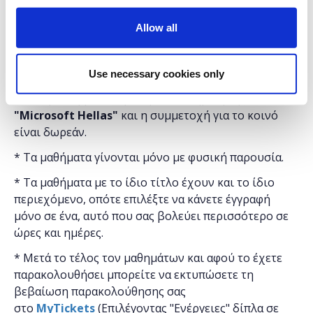
-Opening our App to the World via NGROK
-Deploying our Node.JS App (Heroku)
Allow all
Διάρκεια προγράμματος: 8 ώρες.
Στο
Found.ation
Use necessary cookies only
Η εκδήλωση γίνεται
με την υποστήριξη της
"
Microsoft
Hellas"
και η
συμμετοχή για το κοινό
είναι δωρεάν.
* Τα μαθήματα γίνονται μόνο με φυσική παρουσία.
* Τα μαθήματα με το ίδιο τίτλο έχουν και το ίδιο
περιεχόμενο, οπότε επιλέξτε να κάνετε έγγραφή
μόνο σε ένα, αυτό που σας βολεύει περισσότερο σε
ώρες και ημέρες.
* Μετά το τέλος τον μαθημάτων και αφού το έχετε
παρακολουθήσει μπορείτε να εκτυπώσετε τη
βεβαίωση παρακολούθησης ​σας
στο
MyTickets
(Επιλέγοντας "Ενέργειες" δίπλα σε