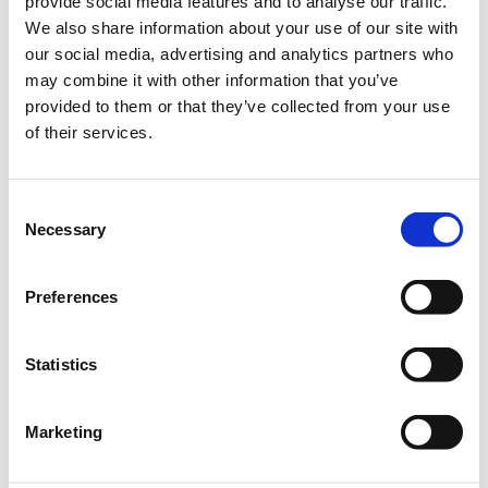
provide social media features and to analyse our traffic.
Συνοπτική παρουσίαση σεμιναρίου:
We also share information about your use of our site with
-Introduction - What is Node.JS?
our social media, advertising and analytics partners who
-Installing Node.JS
may combine it with other information that you’ve
-Our first Hello World Node.JS App
provided to them or that they’ve collected from your use
-Node REPL
of their services.
-Executing JS Files
-Node Modules
Consent
-What are Node Modules
Necessary
Selection
-Create a Module
-Loading a Module
-Built-in Modules: process
Preferences
-Built-in Modules: fs
-Built-in Modules: path
Statistics
-Built-in Modules: os
-External Modules & Node Package Manager (npm)
-Hello World Server App using the HTTP Module
Marketing
-Developing with Node.JS: nodemon
-Creating a basic Web Server