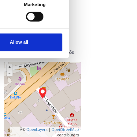
Marketing
Προσθήκη στο ημερολόγιό σας
Πού;
Found.ation
Ευρυσθέως 2
Allow all
118 54 Αθήνα
Κεντρικός Τομέας Αθηνών, Ελλάδα
+
–
Â©
OpenLayers
|
OpenStreetMap
contributors