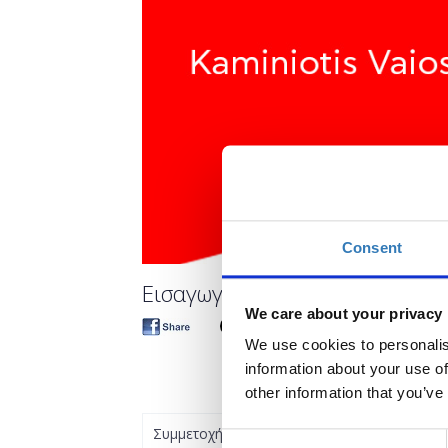
Consent
Εισαγωγή στη CSS - BC FE
We care about your privacy
We use cookies to personalis
information about your use of
other information that you’ve
Συμμετοχή
Consent