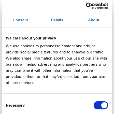
Προσθήκη στο ημερολόγιό σας
Found.ation, Αθήνα
Consent
Details
About
Η περίοδος εγγραφών έχει λήξει.
Συμμετοχή
We care about your privacy
We use cookies to personalise content and ads, to
provide social media features and to analyse our traffic.
We also share information about your use of our site with
our social media, advertising and analytics partners who
may combine it with other information that you’ve
provided to them or that they’ve collected from your use
Ποια είναι τα βασικά στοιχεία μιας ιστοσελίδας και πώς
of their services.
την κατασκευάζουμε με τη χρήση κώδικα HTML; Μερικά
από τα ερωτήματα που θα απαντήσουμε αρχικά σε αυτό
το Course. Εδώ θα βάλουμε μαζί τις βάσεις, για να γίνετε
Consent
ένας σωστός front-end developer και να δημιουργήστε τη
Necessary
Selection
δική σας ιστοσελίδα!