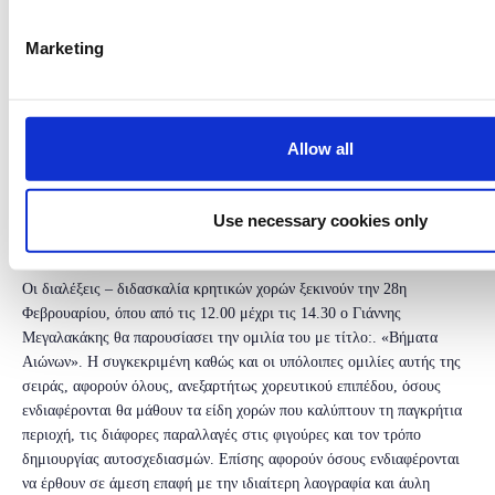
κρητικής τέχνης, όπως τον Ψαραντώνη και τον Μιχάλη Τζουγανάκη.
Παράλληλα, ο ίδιος ξεδιπλώνει την εκτεταμένη του γνώση πάνω στα
Marketing
έθιμα του νησιού, μέσα από τα βιβλία και την πληθώρα ομιλιών που
πραγματοποιούνται σε κατοίκους όχι μόνο της Ελλάδας αλλά και της
Ευρώπης, της Αμερικής και της Αυστραλίας.
Allow all
Αυτή την περίοδο, ο Γιάννης Μεγαλακάκης συνεχίζει να ενημερώνει
μέσω live streaming το κοινό, παραδίδοντας μαθήματα παραδοσιακών
κρητικών χορών και εξιστορώντας αληθινές ιστορίες με τις οποίες έχει
Use necessary cookies only
έρθει σε επαφή μέσα από την εκτεταμένη έρευνα του αλλά και
απευθείας από τους γηραιότερους Κρητικούς.
Οι διαλέξεις – διδασκαλία κρητικών χορών ξεκινούν την 28η
Φεβρουαρίου, όπου από τις 12.00 μέχρι τις 14.30 ο Γιάννης
Μεγαλακάκης θα παρουσίασει την ομιλία του με τίτλο:. «Βήματα
Αιώνων». Η συγκεκριμένη καθώς και οι υπόλοιπες ομιλίες αυτής της
σειράς, αφορούν όλους, ανεξαρτήτως χορευτικού επιπέδου, όσους
ενδιαφέρονται θα μάθουν τα είδη χορών που καλύπτουν τη παγκρήτια
περιοχή, τις διάφορες παραλλαγές στις φιγούρες και τον τρόπο
δημιουργίας αυτοσχεδιασμών. Επίσης αφορούν όσους ενδιαφέρονται
να έρθουν σε άμεση επαφή με την ιδιαίτερη λαογραφία και άυλη