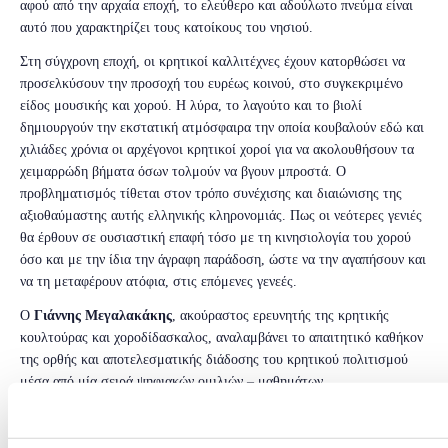
αφού από την αρχαία εποχή, το ελεύθερο και αδούλωτο πνεύμα είναι
αυτό που χαρακτηρίζει τους κατοίκους του νησιού.
Στη σύγχρονη εποχή, οι κρητικοί καλλιτέχνες έχουν κατορθώσει να
προσελκύσουν την προσοχή του ευρέως κοινού, στο συγκεκριμένο
είδος μουσικής και χορού. Η λύρα, το λαγούτο και το βιολί
δημιουργούν την εκστατική ατμόσφαιρα την οποία κουβαλούν εδώ και
χιλιάδες χρόνια οι αρχέγονοι κρητικοί χοροί για να ακολουθήσουν τα
χειμαρρώδη βήματα όσων τολμούν να βγουν μπροστά. Ο
προβληματισμός τίθεται στον τρόπο συνέχισης και διαιώνισης της
αξιοθαύμαστης αυτής ελληνικής κληρονομιάς. Πως οι νεότερες γενιές
θα έρθουν σε ουσιαστική επαφή τόσο με τη κινησιολογία του χορού
όσο και με την ίδια την άγραφη παράδοση, ώστε να την αγαπήσουν και
να τη μεταφέρουν ατόφια, στις επόμενες γενεές.
Ο
Γιάννης Μεγαλακάκης
, ακούραστος ερευνητής της κρητικής
κουλτούρας και χοροδίδασκαλος, αναλαμβάνει το απαιτητικό καθήκον
της ορθής και αποτελεσματικής διάδοσης του κρητικού πολιτισμού
μέσα από μία σειρά ψηφιακών ομιλιών – μαθημάτων.
ΓΙΑΝΝΗΣ & ΓΙΩΡΓΟΣ ΜΕΓΑΛΑΚΑΚΗΣ - ΑΦΙΕΡΩΜΑ ΣΤΟΝ
ΝΙΚΟ ΞΥΛΟΥΡΗ