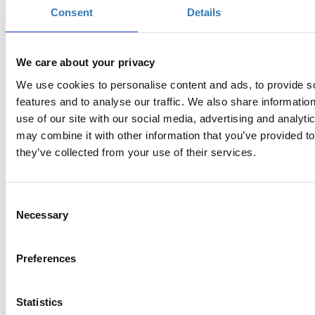
Consent
Details
We care about your privacy
We use cookies to personalise content and ads, to provide s
features and to analyse our traffic. We also share informatio
use of our site with our social media, advertising and analyt
may combine it with other information that you’ve provided to
they’ve collected from your use of their services.
Consent
Necessary
Selection
Με αφετηρία την εμφάνιση του στην τελετή λήξης των Ολυμπιακών
Preferences
Αγώνων του 2004, έχει χαράξει την πορεία του, έχοντας πάντα κατά
νου την προβολή της κουλτούρας της γενέτειρας του. Οι παρουσιάσεις
των μουσικοχορευτικών του παραστάσεων σε όλη την Ελλάδα,
Statistics
συνοδεύονται από σειρά συνεργασιών με μεγάλους δημιουργούς της