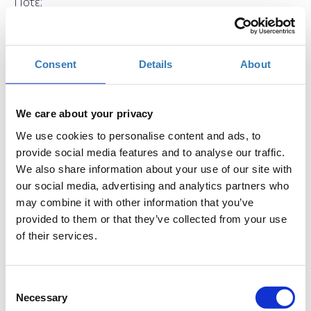
Πότε;
Παρασκευή, 20 Οκτωβρίου 2017
10:30 πμ
Προσθήκη στο ημερολόγιό σας
Consent
Details
About
Found.ation, Αθήνα
We care about your privacy
Η περίοδος εγγραφών έχει λήξει.
Συμμετοχή
We use cookies to personalise content and ads, to
provide social media features and to analyse our traffic.
We also share information about your use of our site with
our social media, advertising and analytics partners who
may combine it with other information that you’ve
provided to them or that they’ve collected from your use
of their services.
To Bootstrap είναι το πιο δημοφιλές HTML, CSS, and
JS framework για την κατασκευή responsive, mobile
first web projects. Κάνει το front-end development
Consent
εύκολο και ευχάριστο χάρη στις ολοκληρωμένες
Necessary
Selection