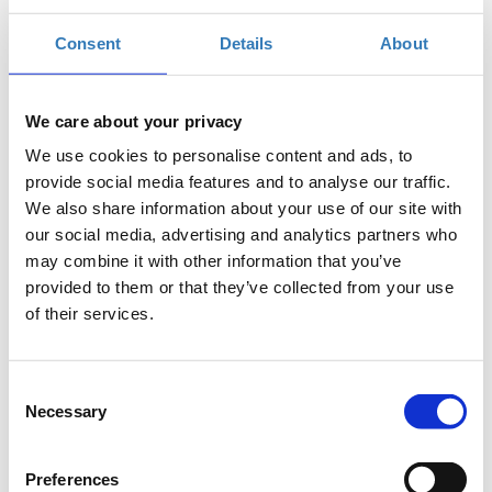
συνδεδεμένου κόσμου. Όταν κάποιος αποκτά
Consent
Details
About
βασικές γνώσεις προγραμματισμού, όχι μόνο
διευρύνει τις δυνατότητες που του παρέχει η
τεχνολογία αλλά και αρχίζει να σκέφτεται πιο
We care about your privacy
μεθοδικά για την επίλυση καθημερινών
προβλημάτων.
We use cookies to personalise content and ads, to
provide social media features and to analyse our traffic.
Σκοπός
We also share information about your use of our site with
Το workshop αυτό έχει στόχο να δώσει την
our social media, advertising and analytics partners who
δυνατότητα στους συμμετέχοντες να κατανοήσουν
may combine it with other information that you’ve
βασικές αρχές του προγραμματισμού και να
provided to them or that they’ve collected from your use
αντιληφθούν τα οφέλη της χρήσης του. Μέσα απο μια
of their services.
βιωματική άσκηση θα δούμε πώς λειτουργεί ένα
πρόγραμμα φτιάχνοντας ένα απλό αλγόριθμο. Το
Consent
παιχνίδι θα βοηθήσει να κατανοήσουμε με
Necessary
Selection
περισσότερη λεπτομέρεια τι χρειάζεται για να
γράψουμε οι ίδιοι ένα πρόγραμμα.
Preferences
Στο τέλος του σεμιναρίου, οι συμμετέχοντες θα