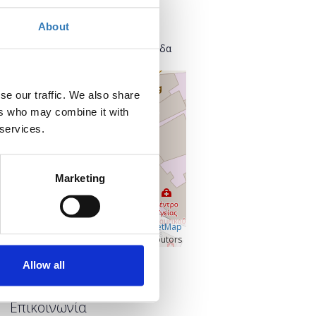
Found.ation
Ευρυσθέως 2
About
118 54 Αθήνα
Κεντρικός Τομέας Αθηνών, Ελλάδα
+
se our traffic. We also share
–
ers who may combine it with
 services.
Marketing
Â©
OpenLayers
|
OpenStreetMap
contributors
Allow all
Προβολή μεγαλύτερου χάρτη
Επικοινωνία