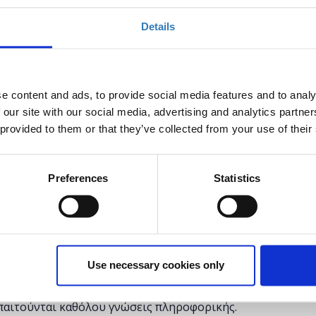
Details
σε ανθρώπους και υπολογιστές υπάρχει ένας
ού και είναι καθοριστικός για την κατανόηση ενός
ιος αποκτά βασικές γνώσεις προγραμματισμού, όχι
 παρέχει η τεχνολογία αλλά και αρχίζει να
e content and ads, to provide social media features and to analy
ση καθημερινών προβλημάτων.
 our site with our social media, advertising and analytics partn
 provided to them or that they’ve collected from your use of their
 την δυνατότητα στους συμμετέχοντες να
μματισμού και να αντιληφθούν τα οφέλη της χρήσης
Preferences
Statistics
α δούμε πώς λειτουργεί ένα πρόγραμμα φτιάχνοντας
οηθήσει να κατανοήσουμε με περισσότερη
υμε οι ίδιοι ένα πρόγραμμα.
οντες θα έχουν εξοικειωθεί με βασικό λεξιλόγιο του
χρήση του έχει βελτιώσει πρακτικά την
Use necessary cookies only
παιτούνται καθόλου γνώσεις πληροφορικής.