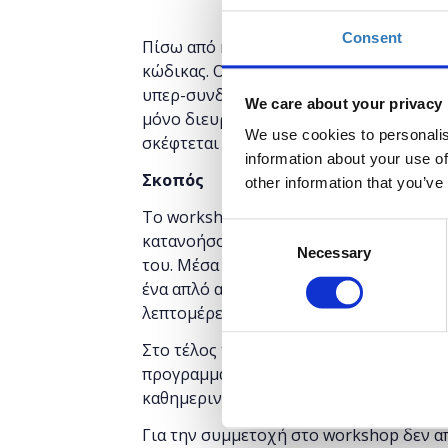
Consent
Πίσω από κάθε αλληλεπίδραση ανάμεσα 
κώδικας. Ο προγραμματισμός είναι παντ
υπερ-συνδεδεμένου κόσμου. Όταν κάπο
We care about your privacy
μόνο διευρύνει τις δυνατότητες που του
We use cookies to personalis
σκέφτεται πιο μεθοδικά για την επίλυ
information about your use of
Σκοπός
other information that you’ve
Το workshop αυτό έχει στόχο να δώσει
Consent
κατανοήσουν βασικές αρχές του προγρα
Necessary
Selection
του. Μέσα απο μια βιωματική άσκηση θ
ένα απλό αλγόριθμο. Το παιχνίδι θα β
λεπτομέρεια τι χρειάζεται για να γράψο
Στο τέλος του σεμιναρίου, οι συμμετέχ
προγραμματισμού και θα μάθουν πώς η 
καθημερινότητα μας.
Για την συμμετοχή στο workshop δεν α