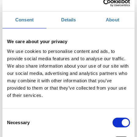
συνδεδεμένου κόσμου. Όταν κάποιος αποκτά
βασικές γνώσεις προγραμματισμού, όχι μόνο
διευρύνει τις δυνατότητες που του παρέχει η
Consent
Details
About
τεχνολογία αλλά και αρχίζει να σκέφτεται πιο
μεθοδικά για την επίλυση καθημερινών
προβλημάτων.
We care about your privacy
Σκοπός
We use cookies to personalise content and ads, to
provide social media features and to analyse our traffic.
Το workshop αυτό έχει στόχο να δώσει την
We also share information about your use of our site with
δυνατότητα στους συμμετέχοντες να κατανοήσουν
our social media, advertising and analytics partners who
βασικές αρχές του προγραμματισμού και να
may combine it with other information that you’ve
αντιληφθούν τα οφέλη της χρήσης του. Μέσα απο μια
provided to them or that they’ve collected from your use
βιωματική άσκηση θα δούμε πώς λειτουργεί ένα
of their services.
πρόγραμμα φτιάχνοντας ένα απλό αλγόριθμο. Το
παιχνίδι θα βοηθήσει να κατανοήσουμε με
περισσότερη λεπτομέρεια τι χρειάζεται για να
Consent
γράψουμε οι ίδιοι ένα πρόγραμμα.
Necessary
Selection
Στο τέλος του σεμιναρίου, οι συμμετέχοντες θα
έχουν εξοικειωθεί με βασικό λεξιλόγιο του