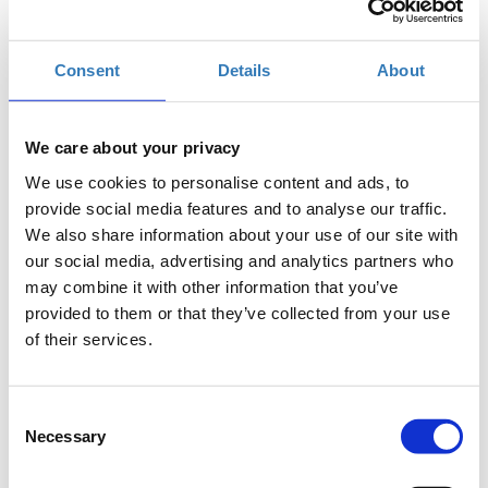
συνδεδεμένου κόσμου. Όταν κάποιος αποκτά
βασικές γνώσεις προγραμματισμού, όχι μόνο
διευρύνει τις δυνατότητες που του παρέχει η
Consent
Details
About
τεχνολογία αλλά και αρχίζει να σκέφτεται πιο
μεθοδικά για την επίλυση καθημερινών
προβλημάτων.
We care about your privacy
Σκοπός
We use cookies to personalise content and ads, to
provide social media features and to analyse our traffic.
Το workshop αυτό έχει στόχο να δώσει την
We also share information about your use of our site with
δυνατότητα στους συμμετέχοντες να κατανοήσουν
our social media, advertising and analytics partners who
βασικές αρχές του προγραμματισμού και να
may combine it with other information that you’ve
αντιληφθούν τα οφέλη της χρήσης του. Μέσα απο μια
provided to them or that they’ve collected from your use
βιωματική άσκηση θα δούμε πώς λειτουργεί ένα
of their services.
πρόγραμμα φτιάχνοντας ένα απλό αλγόριθμο. Το
παιχνίδι θα βοηθήσει να κατανοήσουμε με
περισσότερη λεπτομέρεια τι χρειάζεται για να
Consent
γράψουμε οι ίδιοι ένα πρόγραμμα.
Necessary
Selection
Στο τέλος του σεμιναρίου, οι συμμετέχοντες θα
έχουν εξοικειωθεί με βασικό λεξιλόγιο του