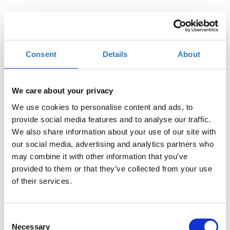
Το workshop αποτελεί συνέχεια του workshop "CSS
Consent
Details
About
Frameworks - Bootstrap - BC FE" που θα πραγματοποιηθεί
στις
19/09
(10:00-14:00).
Για την παρακολούθηση του σεμιναρίου απαιτείται
We care about your privacy
εξοικείωση με HTML & CSS και την γραμμή εντολών (console)
και απευθύνεται σε άτομα ηλικίας 19- 35 ετών, με κάποια
We use cookies to personalise content and ads, to
εμπειρία στο web development που ενδιαφέρονται να
provide social media features and to analyse our traffic.
γνωρίσουν ένα framework το οποίο επιτρέπει την ταχύτατη
We also share information about your use of our site with
και εύκολη δημιουργία Web Interfaces και Web pages.
our social media, advertising and analytics partners who
Σύντομη περιγραφή workshop:
may combine it with other information that you’ve
provided to them or that they’ve collected from your use
Το
Bulma
είναι ένα σύγχρονο framework, βασισμένο στο
of their services.
FlexBox, το οποίο επιτρέπει την ταχύτατη δημιουργία Web
Layouts (pages, interfaces, components, κτλ.) και απαιτεί
ελάχιστο χρόνο για τη γνωριμία και την εξοικείωση μαζί του.
Είναι ένα ταχύτατα αναπτυσσόμενο CSS framework, από τα
Consent
Necessary
πλέον ανερχόμενα και δημοφιλή, το οποίο χαίρει ευρύτερης
Selection