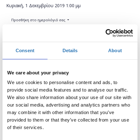
Κυριακή, 1 Δεκεμβρίου 2019
1:00 μμ
Προσθήκη στο ημερολόγιό σας
ftiaxto.gr, Μαρούσι
Consent
Details
About
€40,00
Η περίοδος εγγραφών
Συμμετοχή στο σεμινάριο
Η τιμή περιλαμβάνει όλα
έχει λήξει.
τα υλικά
We care about your privacy
We use cookies to personalise content and ads, to
provide social media features and to analyse our traffic.
We also share information about your use of our site with
our social media, advertising and analytics partners who
may combine it with other information that you’ve
provided to them or that they’ve collected from your use
Αν δεν έχεις ξαναχρησιμοποιήσει ζαχαρόπαστα,
of their services.
αυτό είναι το ιδανικό σεμινάριο για εσένα!