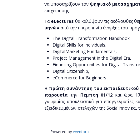
να υποστηρίξουν τον
ψηφιακό μετασχηματι
επιχείρησης.
Τα
eLectures
θα καλύψουν τις ακόλουθες θε
μηνών
από την ημερομηνία έναρξης του προ
The Digital​ Transformation​ Handbook
Digital Skills​ for individuals,
Digital​Marketing​ Fundamentals,
Project​ Management​ in the Digital​ Era, ​
Financing​ Opportunities​ for Digital​ Transf
Digital​ Citizenship,
eCommerce​ for Beginners
Η πρώτη συνάντηση του εκπαιδευτικο
παρουσία
την
Πέμπτη 01/12
και ώρα
17
γνωριμίας αποκλειστικά για επαγγελματίες κ
εξειδικευμένων στελεχών της
SocialInnov
και 
Powered by
eventora