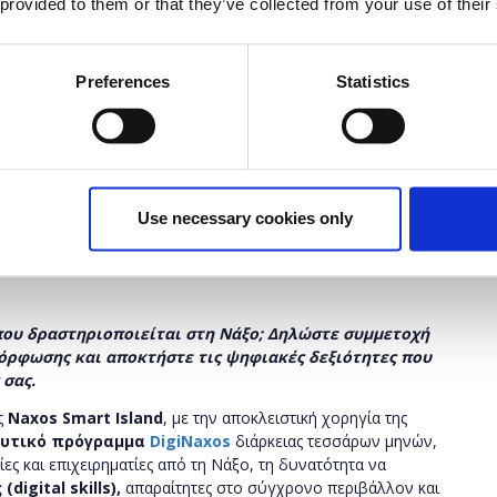
 provided to them or that they’ve collected from your use of their
Preferences
Statistics
Ποσότητα
Η περίοδος αιτήσεων
έχει λήξει.
Use necessary cookies only
 που δραστηριοποιείται στη Νάξο; Δηλώστε συμμετοχή
όρφωσης και αποκτήστε τις ψηφιακές δεξιότητες που
 σας.
ς
Naxos Smart Island
, με την αποκλειστική χορηγία της
ευτικό πρόγραμμα
DigiNaxos
διάρκειας τεσσάρων μηνών,
ες και επιχειρηματίες από τη Νάξο, τη δυνατότητα να
ς
(digital skills),
απαραίτητες στο σύγχρονο περιβάλλον και