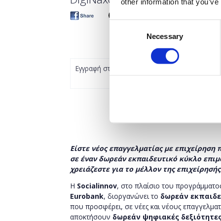
other information that you’ve
Consent
Necessary
Selection
Εγγραφή στο πρόγραμμα
Είστε νέος επαγγελματίας με επιχείρηση
σε έναν δωρεάν εκπαιδευτικό κύκλο επιμ
χρειάζεστε για το μέλλον της επιχείρησής
H
Socialinnov
, στο πλαίσιο του προγράμματο
Eurobank
, διοργανώνει το
δωρεάν εκπαιδ
που προσφέρει, σε νέες και νέους επαγγελματί
αποκτήσουν
δωρεάν
ψηφιακές δεξιότητε