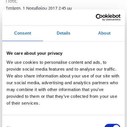
Πότε;
Τετάρτη, 1 Νοεμβρίου 2017
2:45 μμ
Προσθήκη στο ημερολόγιό σας
Consent
Details
About
Found.ation, Αθήνα
Η περίοδος εγγραφών έχει λήξει.
Συμμετοχή
We care about your privacy
We use cookies to personalise content and ads, to
provide social media features and to analyse our traffic.
We also share information about your use of our site with
our social media, advertising and analytics partners who
may combine it with other information that you’ve
provided to them or that they’ve collected from your use
It’s the digital era! Οι μελλοντικοί σου εργοδότες
of their services.
βρίσκονται online, εσύ; Πώς μπορείς να
δημιουργήσεις ένα digital cv και να κάνεις το profile
σου ελκυστικό; Ποια είναι τα top skills για το 2017;
Consent