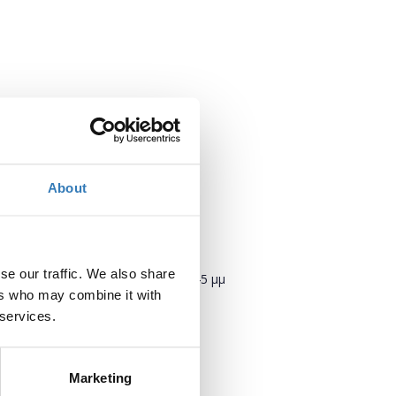
About
Πότε;
se our traffic. We also share
Τετάρτη, 22 Νοεμβρίου 2017
2:45 μμ
ers who may combine it with
 services.
Προσθήκη στο ημερολόγιό σας
Πού;
Marketing