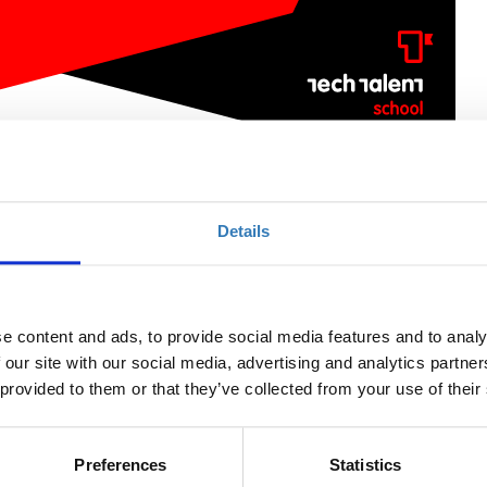
self
Details
Ποσότητα
e content and ads, to provide social media features and to analy
Η περίοδος εγγραφών
 our site with our social media, advertising and analytics partn
έχει λήξει.
 provided to them or that they’ve collected from your use of their
Preferences
Statistics