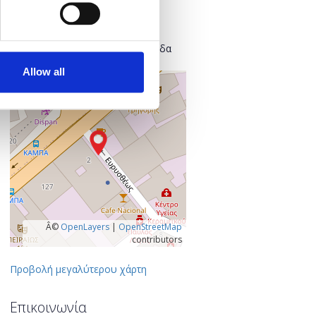
Found.ation
Ευρυσθέως 2
118 54 Αθήνα
Κεντρικός Τομέας Αθηνών, Ελλάδα
Allow all
+
–
Â©
OpenLayers
|
OpenStreetMap
contributors
Προβολή μεγαλύτερου χάρτη
Επικοινωνία