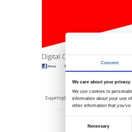
Digital CV – How to brand your
Consent
We care about your privacy
We use cookies to personalis
Συμμετοχή
information about your use of
other information that you’ve
Consent
Necessary
Selection