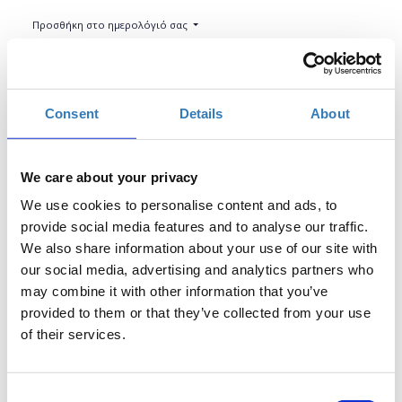
Προσθήκη στο ημερολόγιό σας
Found.ation, Αθήνα
Consent
Details
About
Η περίοδος εγγραφών έχει λήξει.
Συμμετοχή
We care about your privacy
We use cookies to personalise content and ads, to
provide social media features and to analyse our traffic.
We also share information about your use of our site with
our social media, advertising and analytics partners who
It’s the digital era! Οι μελλοντικοί σου εργοδότες
may combine it with other information that you’ve
βρίσκονται online, εσύ; Πώς μπορείς να δημιουργήσεις
provided to them or that they’ve collected from your use
ένα linkedin profile και να παρουσιάσεις με ελκυστικό
of their services.
τρόπο τον εαυτό σου ώστε να σε προσελκύσουν
περισσότεροι εργοδότες; Ποια είναι τα top skills για το
2020; Μάθε πώς να παρουσιάζεις τα πιο δυνατά σου
Consent