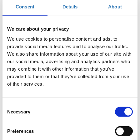
Consent
Details
About
It’s the digital era! Οι μελλοντικοί σου εργοδότες
We care about your privacy
βρίσκονται online, εσύ; Πώς μπορείς να
We use cookies to personalise content and ads, to
δημιουργήσεις ένα digital cv και να κάνεις το profile
provide social media features and to analyse our traffic.
σου ελκυστικό; Ποια είναι τα top skills για το 2017;
We also share information about your use of our site with
Μάθε πώς να παρουσιάζεις τα πιο δυνατά σου σημεία
our social media, advertising and analytics partners who
και χτίσε ένα “brand” γύρω από τον εαυτό σου.
may combine it with other information that you’ve
Ανακάλυψε top tips από διεθνείς recruiters αλλά και
provided to them or that they’ve collected from your use
τα DO’s & DON’T’S που προτείνονται να
of their services.
ακολουθήσεις ή να αποφύγεις…και μείνε “linked”!
Consent
Τα μαθήματα γίνονται μόνο με φυσική παρουσία.
Necessary
Selection
Διάρκεια προγράμματος: 2 ώρες.
Preferences
Στο
Found.ation