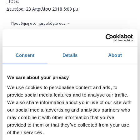
Πότε;
Δευτέρα, 23 Απριλίου 2018
5:00 μμ
Προσθήκη στο ημερολόγιό σας
Found.ation, Αθήνα
Consent
Details
About
Η περίοδος εγγραφών έχει λήξει.
Συμμετοχή
We care about your privacy
We use cookies to personalise content and ads, to
provide social media features and to analyse our traffic.
We also share information about your use of our site with
our social media, advertising and analytics partners who
It’s the digital era! Οι μελλοντικοί σου εργοδότες
may combine it with other information that you’ve
βρίσκονται online, εσύ; Πώς μπορείς να
provided to them or that they’ve collected from your use
δημιουργήσεις ένα linkedin profile και να
of their services.
παρουσιάσεις με ελκυστικό τρόπο τον εαυτό σου