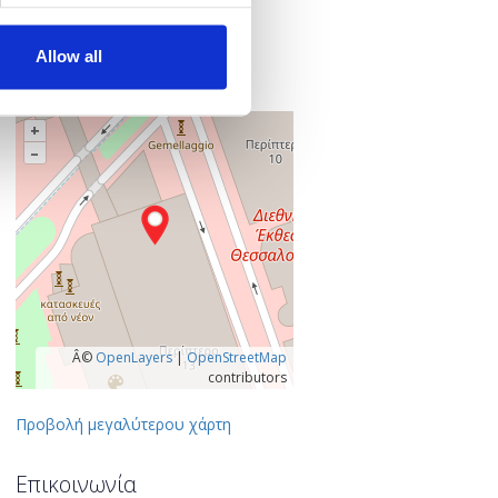
ΔΕΘ Helexpo
Εγνατία 154
546 36 Θεσσαλονίκη
Allow all
Θεσσαλονίκη, Ελλάδα
+
–
Â©
OpenLayers
|
OpenStreetMap
contributors
Προβολή μεγαλύτερου χάρτη
Επικοινωνία