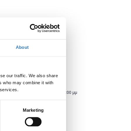
About
se our traffic. We also share
Πότε;
ers who may combine it with
 services.
Σάββατο, 8 Σεπτεμβρίου 2018
2:00 μμ
Προσθήκη στο ημερολόγιό σας
Marketing
Πού;