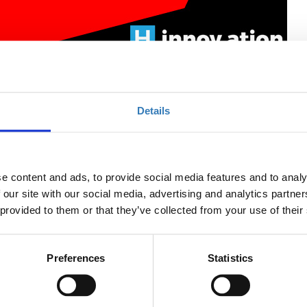
Details
nd the perfect job (TIF)
e content and ads, to provide social media features and to analy
 our site with our social media, advertising and analytics partn
Ποσότητα
 provided to them or that they’ve collected from your use of their
Η περίοδος εγγραφών
έχει λήξει.
Preferences
Statistics