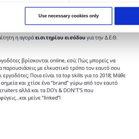
αίσιο της
Διεθνούς Έκθεσης Θεσσαλονίκης
(
Δ.Ε.Θ.
).
Use necessary cookies only
αίτητη η αγορά
εισιτηρίου εισόδου
για την Δ.Ε.Θ.
 εργοδότες βρίσκονται online, εσύ; Πώς μπορείς να
 να παρουσιάσεις με ελκυστικό τρόπο τον εαυτό σου
ργοδότες; Ποια είναι τα top skills για το 2018; Μάθε
 σημεία και χτίσε ένα “brand” γύρω από τον εαυτό
cruiters αλλά και τα DO’s & DON’T’S που
ύγεις…και μείνε “linked”!