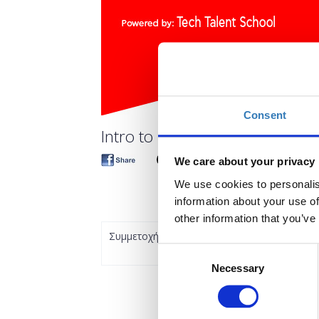
Consent
Intro to LinkedIn as a tool to fi
We care about your privacy
We use cookies to personalis
information about your use of
other information that you’ve
Συμμετοχή
Consent
Necessary
Selection