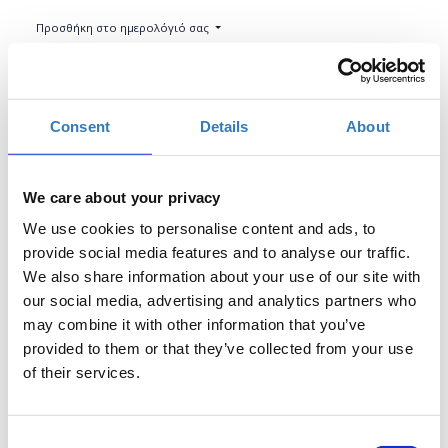
Προσθήκη στο ημερολόγιό σας
Found.ation, Αθήνα
Consent
Details
About
Η περίοδος εγγραφών έχει λήξει.
Συμμετοχή
We care about your privacy
We use cookies to personalise content and ads, to
provide social media features and to analyse our traffic.
We also share information about your use of our site with
our social media, advertising and analytics partners who
It’s the digital era! Οι μελλοντικοί σου εργοδότες
may combine it with other information that you’ve
βρίσκονται online, εσύ; Πώς μπορείς να δημιουργήσεις
provided to them or that they’ve collected from your use
ένα linkedin profile και να παρουσιάσεις με ελκυστικό
of their services.
τρόπο τον εαυτό σου ώστε να σε προσελκύσουν
περισσότεροι εργοδότες; Ποια είναι τα top skills για το
2018; Μάθε πώς να παρουσιάζεις τα πιο δυνατά σου
Consent