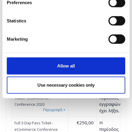
Preferences
Ποσότητα
€190,00
Η
Full Price Conference Ticket -
Statistics
περίοδος
eCommerce Conference
εγγραφών
2020
1η συμμετοχή: €190 + 24%
έχει λήξει.
Marketing
Φ.Π.Α.
Πακέτο 3 συμμετοχών (2+1
δωρεάν): €290 + 24% Φ.Π.Α.
Πακέτο 5 συμμετοχών (3+2
δωρεάν): €390 + 24% Φ.Π.Α.
Allow all
Πακέτο 10 συμμετοχών (4+6
δωρεάν): €490 + 24% Φ.Π.Α.
Use necessary cookies only
€190,00
Η
Pre-Conference Masterclass
περίοδος
Ticket - eCommerce
εγγραφών
Conference 2020
Περιγραφή
+
έχει λήξει.
€250,00
Η
Full 3-Day Pass Ticket -
περίοδος
eCommerce Conference