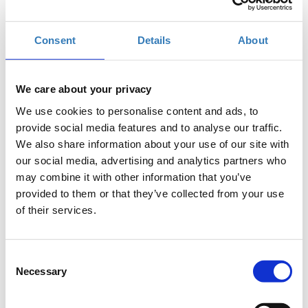
δωρεάν): €261 + 24% Φ.Π.Α.
Πακέτο 5 συμμετοχών (3+2
δωρεάν): €351 + 24% Φ.Π.Α.
Consent
Details
About
Πακέτο 10 συμμετοχών (4+6
δωρεάν): €441 + 24% Φ.Π.Α.
We care about your privacy
€171,00
Η
GR.EC.A. Pre-Conference
περίοδος
Masterclass Ticket -
We use cookies to personalise content and ads, to
εγγραφών
eCommerce Conference
provide social media features and to analyse our traffic.
Περιγραφή
+
έχει λήξει.
2020
We also share information about your use of our site with
our social media, advertising and analytics partners who
€225,00
Η
GR.EC.A. Full 3-Day Pass
may combine it with other information that you’ve
περίοδος
Ticket - eCommerce
provided to them or that they’ve collected from your use
εγγραφών
Conference 2020
Περιγραφή
+
of their services.
έχει λήξει.
Consent
Necessary
Selection
Full Price Tickets