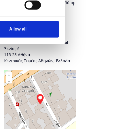
Σάββατο, 3 Νοεμβρίου 2018
10:30 πμ
Προσθήκη στο ημερολόγιό σας
Allow all
Πού;
Alba Graduate Business School
Ξενίας 6
115 28 Αθήνα
Κεντρικός Τομέας Αθηνών, Ελλάδα
+
–