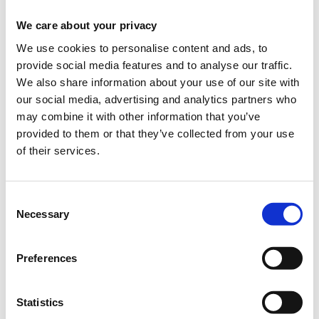
Helexpo, 85η ΔΕΘ - Pavillion 12 / 2nd floor,
Θεσσαλονίκη
We care about your privacy
We use cookies to personalise content and ads, to
provide social media features and to analyse our traffic.
Η περίοδος εγγραφών έχει λήξει.
Συμμετοχή
We also share information about your use of our site with
our social media, advertising and analytics partners who
may combine it with other information that you’ve
provided to them or that they’ve collected from your use
of their services.
To
Education
Revolution
Conference
πραγματοποιείται στο
Consent
πλαίσιο της
85
ης Διεθνούς Έκθεσης Θεσσαλονίκης
,
από την
Necessary
Selection
Πρεσβεία των Η
.
Π
.
Α
.
και τη
Socialinnov
,
υπό την αιγίδα του
Υπουργείου Ψηφιακής Διακυβέρνησης
.
Preferences
Δηλώστε συμμετοχή στο Workshop:
Innovation from farm to
market, New Agriculture, New Generation Greece
Statistics
Η συμμετοχή στο
Education
Revolution