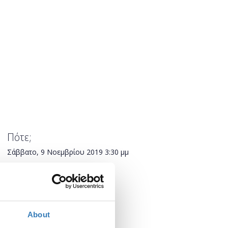
Πότε;
Σάββατο, 9 Νοεμβρίου 2019
3:30 μμ
Προσθήκη στο ημερολόγιό σας
Πού;
About
The HUB Events