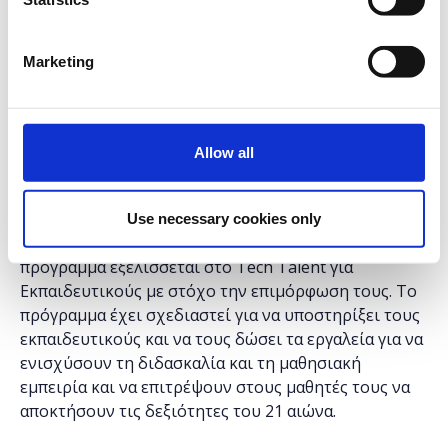
κερδίζει έδαφος τα τελευταία χρόνια.
Δείτε όλα τα δωρεάν μαθήματα του
Tech Talent
Marketing
School για εκπαιδευτικούς
.
-
Από το 2017 η
Socialinnov
, ο εκπαιδευτικός μη
Allow all
κερδοσκοπικός βραχίονας του
Found.ation
,
αναπτύσσει στην Αθήνα και σε άλλες πόλεις της
Ελλάδας το καινοτόμο πρόγραμμα
Tech Talent
Use necessary cookies only
School,
με την υποστήριξή της
Microsoft.
Φέτος, το
πρόγραμμα εξελίσσεται στο Tech Talent για
Εκπαιδευτικούς με στόχο την επιμόρφωση τους. Το
πρόγραμμα έχει σχεδιαστεί για να υποστηρίξει τους
εκπαιδευτικούς και να τους δώσει τα εργαλεία για να
ενισχύσουν τη διδασκαλία και τη μαθησιακή
εμπειρία και να επιτρέψουν στους μαθητές τους να
αποκτήσουν τις δεξιότητες του 21 αιώνα.