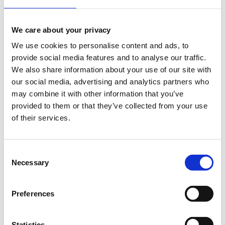
We care about your privacy
We use cookies to personalise content and ads, to
Μέσα από το συγκεκριμένο εργαστήριο θα έχετε την
provide social media features and to analyse our traffic.
ευκαιρία να γνωρίσετε όλες τις λειτουργίες του
We also share information about your use of our site with
Flipgrid, ένα από τα εκπαιδευτικά εργαλεία της
our social media, advertising and analytics partners who
Microsoft. Πρόκειται για μια αρκετά ενδιαφέρουσα
may combine it with other information that you’ve
εκπαιδευτική πλατφόρμα, η οποία σχεδιάστηκε με
provided to them or that they’ve collected from your use
σκοπό να προωθεί την έναρξη συζητήσεων και
of their services.
αναστοχασμού ανάμεσα στους μαθητές της τάξης
γύρω από θεματικές ενότητες που διδάσκονται. Θα
δείτε τους τρόπους με τους οποίους μπορεί μια
Consent
τέτοια εφαρμογή να αξιοποιηθεί στα μαθήματά τους
Necessary
Selection
και θα δημιουργήσετε βήμα- βήμα τα δικά σας βίντεο
με εκπαιδευτικό περιεχόμενο τα οποία μπορείτε να
Preferences
μοιραστείτε με τους μαθητές σας, με απώτερο στόχο
να έρθετε πιο κοντά στο εκπαιδευτικό μοντέλο της
ανεστραμμένης τάξης (flipped classroom) που
Statistics