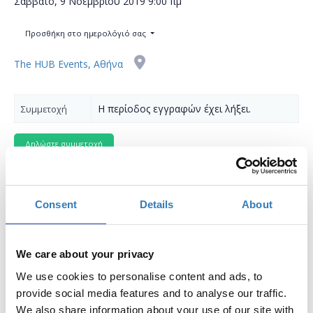
Σάββατο, 9 Νοεμβρίου 2019
9:00 πμ
Προσθήκη στο ημερολόγιό σας
The HUB Events, Αθήνα
Η περίοδος εγγραφών έχει λήξει.
Συμμετοχή
Consent
Details
About
Δωρεάν ημερίδα για εκπαιδευτικούς
Η ψηφιακή εποχή θέτει νέες προκλήσεις για όλους μας και ο
We care about your privacy
ρόλος του εκπαιδευτικού επαναπροσδιορίζεται και πρέπει να
εξελιχθεί προκειμένου να προσαρμοστεί στο σημαντικό
We use cookies to personalise content and ads, to
ρόλο που καλείται να διαδραματίσει αξιοποιώντας τα
provide social media features and to analyse our traffic.
εργαλεία που του προσφέρει η τεχνολογία.
We also share information about your use of our site with