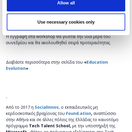
σχετικά με τον τρόπο που η εκπαίδευση επαναπροσδιορίζεται
Allow all
προκειμένου να εξυπηρετεί τις ανάγκες του μέλλοντος, αλλά
και να συμμετέχουν σε
workshops
για καινοτόμα εργαλεία
εκπαίδευσης όπως
Mindcraft
,
Microsoft
Teams
,
Use necessary cookies only
Skype
in
the Classroom
και m
icro:bit
.
Η εγγραφή στα
workshop
θα γίνεται την ίδια μέρα του
συνεδρίου και θα ακολουθηθεί σειρά προτεραιότητας.
Διαβάστε περισσότερα στην σελίδα του
«
Education
Evolution
»
.
-
Από το 2017 η
Socialinnov
, ο εκπαιδευτικός μη
κερδοσκοπικός βραχίονας του
Found.ation
,
αναπτύσσει
στην Αθήνα και σε άλλες πόλεις της Ελλάδας το καινοτόμο
πρόγραμμα
Tech Talent School,
με την υποστήριξή της
Microsoft.
Φέτος, το πρόγραμμα εξελίσσεται στο Tech