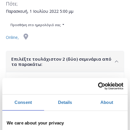
Πότε;
Παρασκευή, 1 Ιουλίου 2022
5:00 μμ
Προσθήκη στο ημερολόγιό σας
Online,
Επιλέξτε τουλάχιστον 2 (δύο) σεμινάρια από
τα παρακάτω:
Επιλέξτε τουλάχιστον 2 (δύο) σεμινάρια από τα
παρακάτω για να λάβετε την πιστοποίηση
παρακολούθησης.
Ποσότητα
Consent
Details
About
Η
Η ενσυναίσθηση ως τεχνική δεξιότητα
περίοδος
We care about your privacy
εγγραφών