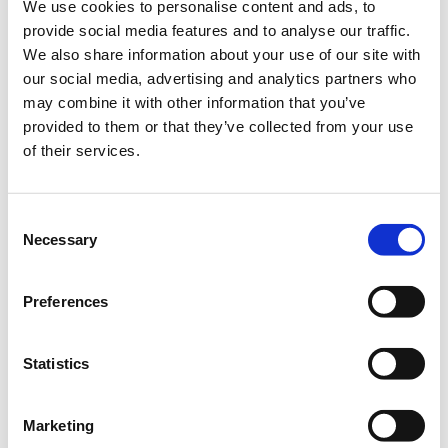
έχει λήξει.
We use cookies to personalise content and ads, to
provide social media features and to analyse our traffic.
Η
Ευημερία στην ψηφιακή εποχή
We also share information about your use of our site with
περίοδος
our social media, advertising and analytics partners who
εγγραφών
may combine it with other information that you’ve
έχει λήξει.
provided to them or that they’ve collected from your use
of their services.
Consent
Necessary
Selection
Preferences
Empowered: New Ways of Working
Το πρόγραμμα Empowered της Coca-Cola Τρία Έψιλον σε
Statistics
συνεργασία με την Socialinnov προσφέρει δωρεάν για όλους
τους συμμετέχοντες ένα ολοκληρωμένο εκπαιδευτικό
σεμινάριο
για την ορθή χρήση ψηφιακών εργαλείων, με
Marketing
απώτερο σκοπό την βελτίωση της επικοινωνίας και της