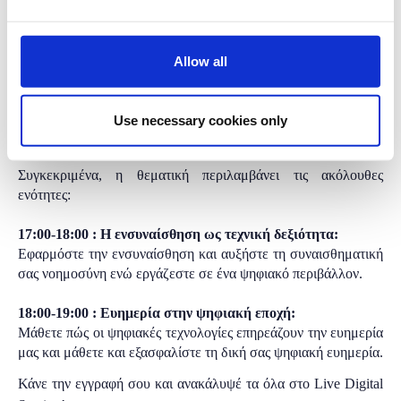
παραγωγικότητας.
για το νέο τρόπο εργασίας, στη σύγχρονη ψηφιακή εποχή.
Allow all
Στην θεματική “
New
Ways
of
Working
” οι συμμετέχοντες θα
μάθουν να διαχειρίζονται το ψηφιακό
personal
branding
τους
μέσω των κοινωνικών δικτύων, το πως σωστά μπορούν να
Use necessary cookies only
δουλεύουν απομακρυσμένα ενώ ταυτόχρονα παραμένουν
ευήμεροι.
Συγκεκριμένα, η θεματική περιλαμβάνει τις ακόλουθες
ενότητες:
17:00-18:00 : Η ενσυναίσθηση ως τεχνική δεξιότητα:
Εφαρμόστε την ενσυναίσθηση και αυξήστε τη συναισθηματική
σας νοημοσύνη ενώ εργάζεστε σε ένα ψηφιακό περιβάλλον.
18:00-19:00 : Ευημερία στην ψηφιακή εποχή:
Μάθετε πώς οι ψηφιακές τεχνολογίες επηρεάζουν την ευημερία
μας και μάθετε και εξασφαλίστε τη δική σας ψηφιακή ευημερία.
Κάνε την εγγραφή σου και ανακάλυψέ τα όλα στο Live Digital