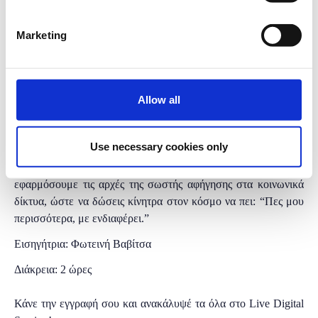
σεμινάριο.
Συγγραφή κειμένων στα μέσα κοινωνικής δικτύωσης με τη
Marketing
χρήση της αφήγησης:
“Τα δικά μου posts πως θα ξεχωρίσουν;”
Στον χώρο του marketing, το storytelling, αποτελεί μία από τις
πιο αποτελεσματικές και διαχρονικές στρατηγικές επικοινωνίας.
Allow all
Πες την ιστορία σου σωστά και θα δεις το κοινό σου να
ταυτίζεται και την ιδέα σου να ξεχωρίζει, απολαμβάνοντας τη
Use necessary cookies only
δημοσιότητα που της αξίζει. Σε αυτό το workshop θα
μοιραστούμε πολύτιμα μυστικά για το πώς μπορούμε να
εφαρμόσουμε τις αρχές της σωστής αφήγησης στα κοινωνικά
δίκτυα, ώστε να δώσεις κίνητρα στον κόσμο να πει: “Πες μου
περισσότερα, με ενδιαφέρει.”
Εισηγήτρια: Φωτεινή Βαβίτσα
Διάκρεια: 2 ώρες
Κάνε την εγγραφή σου και ανακάλυψέ τα όλα στο Live Digital