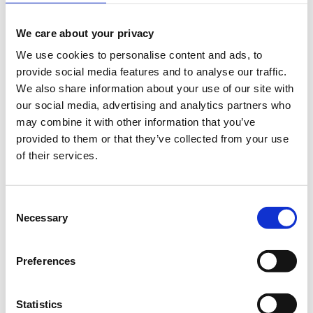
Πότε;
We care about your privacy
Παρασκευή, 18 Νοεμβρίου 2022
4:00 μμ
We use cookies to personalise content and ads, to
provide social media features and to analyse our traffic.
Προσθήκη στο ημερολόγιό σας
We also share information about your use of our site with
Online,
our social media, advertising and analytics partners who
may combine it with other information that you’ve
provided to them or that they’ve collected from your use
Η περίοδος εγγραφών έχει λήξει.
Empowered
of their services.
Consent
Necessary
Selection
Preferences
Το πρόγραμμα
Empowered
της Coca-Cola Τρία Έψιλον σε
συνεργασία με την
Socialinnov
προσφέρει δωρεάν για όλους
Statistics
τους συμμετέχοντες ένα ολοκληρωμένο εκπαιδευτικό