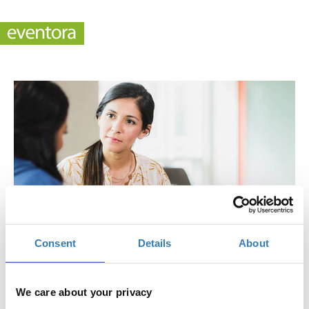
Consent
Details
About
Empowered: Πώς να ξεχωρίσετε σε μια
We care about your privacy
συνέντευξη