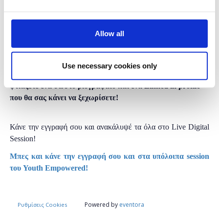
σεμινάριο.
Allow all
Μάθετε από την ομάδα Ανθρωπίνου Δυναμικού της Coca-
Cola Τρία Έψιλον πώς να προετοιμαστείτε σωστά και να
πετύχετε σε μια συνέντευξη, πώς να αναδείξετε τα θετικά
Use necessary cookies only
χαρακτηριστικά και τις δεξιότητές σας και πώς να
φτιάξετε ένα σωστό βιογραφικό και ένα Linked in profile
που θα σας κάνει να ξεχωρίσετε!
Κάνε την εγγραφή σου και ανακάλυψέ τα όλα στο Live Digital
Session!
Μπες και κάνε την εγγραφή σου και στα υπόλοιπα session
του Youth Empowered!
Powered by
eventora
Ρυθμίσεις Cookies