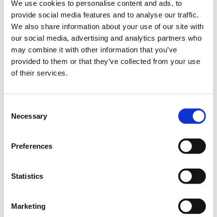
We use cookies to personalise content and ads, to
provide social media features and to analyse our traffic.
Πότε;
We also share information about your use of our site with
Δευτέρα, 22 Μαΐου 2023
4:00 μμ
our social media, advertising and analytics partners who
may combine it with other information that you’ve
Προσθήκη στο ημερολόγιό σας
provided to them or that they’ve collected from your use
Online,
of their services.
Η περίοδος εγγραφών έχει λήξει.
Empowered
Consent
Necessary
Selection
Preferences
Statistics
Το πρόγραμμα
Empowered
της Coca-Cola Τρία Έψιλον σε
συνεργασία με την
Socialinnov
προσφέρει δωρεάν για όλους
Marketing
τους συμμετέχοντες ένα ολοκληρωμένο εκπαιδευτικό