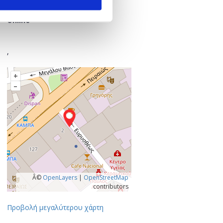
Πού;
Online
,
+
–
Â©
OpenLayers
|
OpenStreetMap
contributors
Προβολή μεγαλύτερου χάρτη