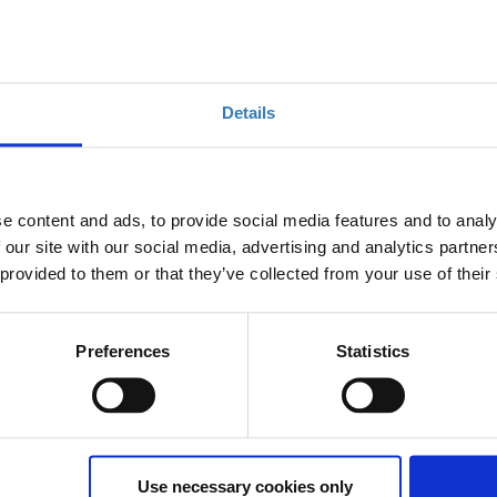
Details
e content and ads, to provide social media features and to analy
νάλυση δεδομένων
 our site with our social media, advertising and analytics partn
 provided to them or that they’ve collected from your use of their
Preferences
Statistics
Ποσότητα
Η περίοδος εγγραφών
έχει λήξει.
Use necessary cookies only