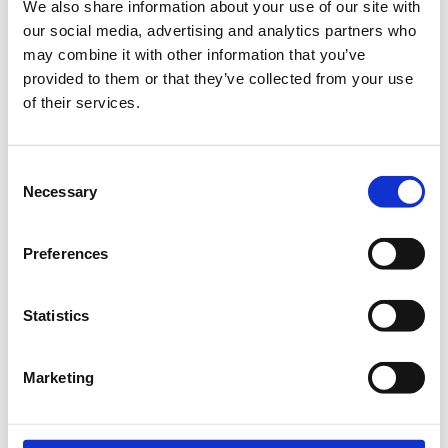
We also share information about your use of our site with
our social media, advertising and analytics partners who
Πότε;
may combine it with other information that you’ve
Πέμπτη, 30 Νοεμβρίου 2023
4:00 μμ
provided to them or that they’ve collected from your use
of their services.
Προσθήκη στο ημερολόγιό σας
Online,
Consent
Necessary
Selection
Η περίοδος εγγραφών έχει λήξει.
Empowered
Preferences
Statistics
Marketing
Το πρόγραμμα
Empowered
της Coca-Cola Τρία Έψιλον σε
συνεργασία με την
Socialinnov
προσφέρει δωρεάν για όλους
τους συμμετέχοντες ένα ολοκληρωμένο εκπαιδευτικό