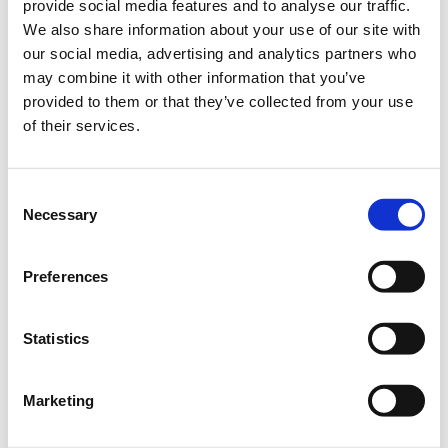
καινοτομίας
provide social media features and to analyse our traffic.
We also share information about your use of our site with
Πότε;
our social media, advertising and analytics partners who
may combine it with other information that you’ve
Τετάρτη, 6 Δεκεμβρίου 2023
4:00 μμ
provided to them or that they’ve collected from your use
of their services.
Προσθήκη στο ημερολόγιό σας
Online,
Consent
Necessary
Selection
Η περίοδος εγγραφών έχει λήξει.
Empowered
Preferences
Statistics
Marketing
Το πρόγραμμα
Empowered
της Coca-Cola Τρία Έψιλον σε
συνεργασία με την
Socialinnov
προσφέρει δωρεάν για όλους