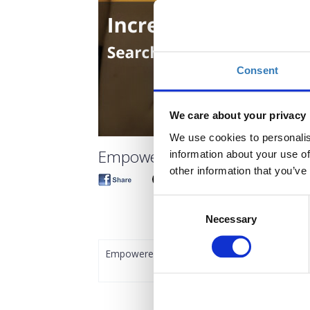
Consent
We care about your privacy
We use cookies to personalis
Empowered: Βασικές αρχές βελ
information about your use of
other information that you’ve
Consent
Necessary
Selection
Empowered