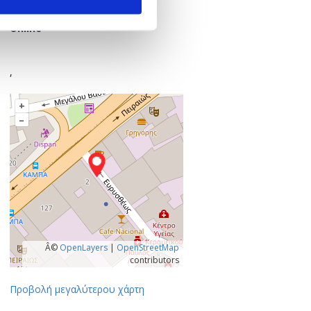
Πού;
Online
,
+
–
Â©
OpenLayers
|
OpenStreetMap
contributors
Προβολή μεγαλύτερου χάρτη