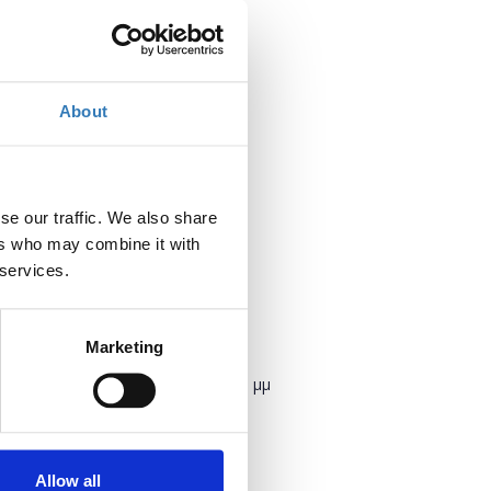
About
se our traffic. We also share
SEO)
ers who may combine it with
 services.
Marketing
Πότε;
Πέμπτη, 7 Δεκεμβρίου 2023
4:00 μμ
Προσθήκη στο ημερολόγιό σας
Allow all