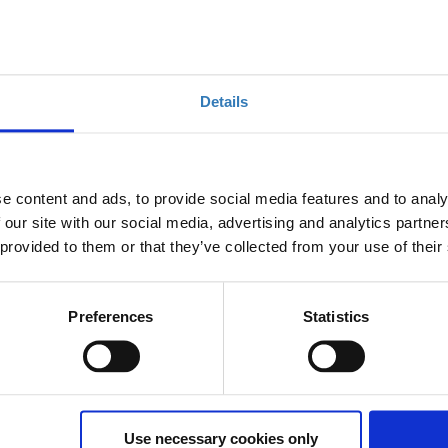
Details
e content and ads, to provide social media features and to analy
τιστοποίησης για τις μηχανές αναζήτησης (
 our site with our social media, advertising and analytics partn
 provided to them or that they’ve collected from your use of their
Preferences
Statistics
Ποσότητα
Η περίοδος εγγραφών
έχει λήξει.
Use necessary cookies only