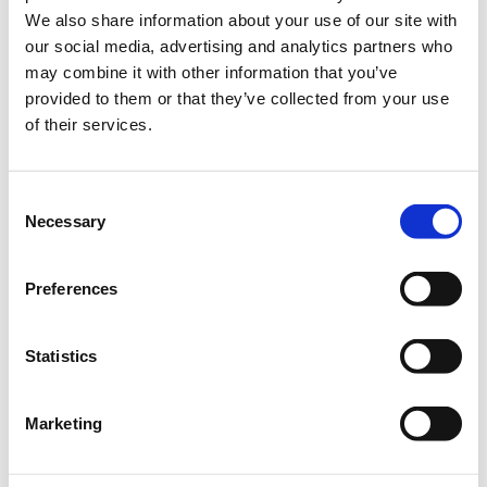
We also share information about your use of our site with
Πότε;
our social media, advertising and analytics partners who
Πέμπτη, 14 Δεκεμβρίου 2023
4:00 μμ
may combine it with other information that you’ve
provided to them or that they’ve collected from your use
Προσθήκη στο ημερολόγιό σας
of their services.
Online,
Consent
Necessary
Selection
Η περίοδος εγγραφών έχει λήξει.
Empowered
Preferences
Statistics
Marketing
Το πρόγραμμα
Empowered
της Coca-Cola Τρία Έψιλον σε
συνεργασία με την
Socialinnov
προσφέρει δωρεάν για όλους
τους συμμετέχοντες ένα ολοκληρωμένο εκπαιδευτικό