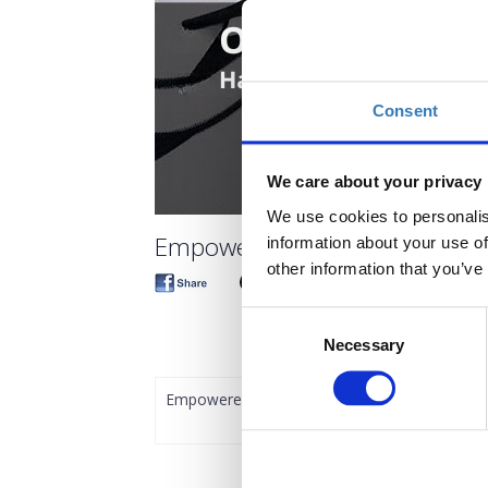
Consent
We care about your privacy
We use cookies to personalis
Empowered: Αξιοποιώντας τη 
information about your use of
other information that you’ve
Consent
Necessary
Selection
Empowered