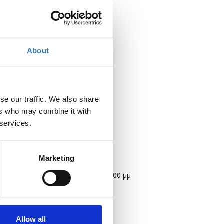
About
se our traffic. We also share
ers who may combine it with
 services.
Marketing
Πότε;
Δευτέρα, 18 Δεκεμβρίου 2023
5:00 μμ
Προσθήκη στο ημερολόγιό σας
Allow all