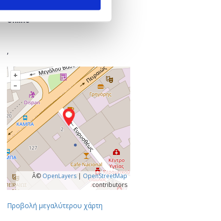
Πού;
Online
,
+
–
Â©
OpenLayers
|
OpenStreetMap
contributors
Προβολή μεγαλύτερου χάρτη