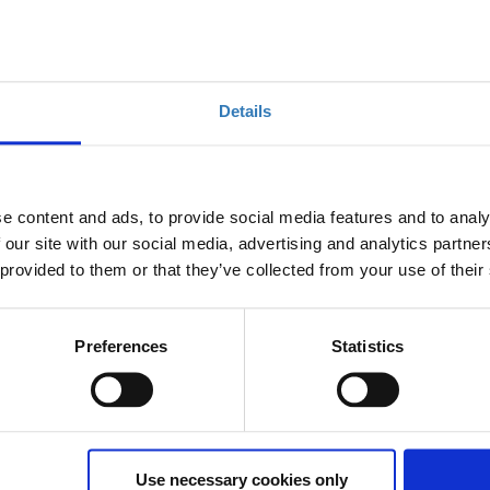
Details
e content and ads, to provide social media features and to analy
Δύναμη του Excel και του Power Query
 our site with our social media, advertising and analytics partn
 provided to them or that they’ve collected from your use of their
Preferences
Statistics
Ποσότητα
Η περίοδος εγγραφών
έχει λήξει.
Use necessary cookies only