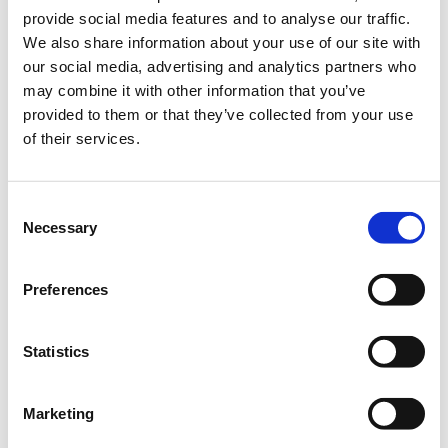
provide social media features and to analyse our traffic.
Πότε;
We also share information about your use of our site with
Παρασκευή, 12 Ιουλίου 2024
3:00 μμ
our social media, advertising and analytics partners who
may combine it with other information that you’ve
Προσθήκη στο ημερολόγιό σας
provided to them or that they’ve collected from your use
of their services.
Online,
Consent
Η περίοδος εγγραφών έχει λήξει.
Empowered
Necessary
Selection
Preferences
Statistics
Το πρόγραμμα Empowered της Coca-Cola Τρία Έψιλον σε
Marketing
συνεργασία με την
Socialinnov
προσφέρει δωρεάν για όλους
τους συμμετέχοντες ένα ολοκλη
ρωμένο εκπαιδευτικό