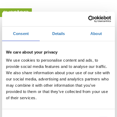
EL
Consent
Details
About
We care about your privacy
We use cookies to personalise content and ads, to
ΗΜΕΡΙΔΑ ΕΝΗΜΕΡΩΣΗΣ ΓΙΑ ΤΙΣ ΔΗΜΟΠΡΑΣΙΕΣ
provide social media features and to analyse our traffic.
ΕΓΓΥΗΣΕΩΝ ΠΡΟΕΛΕΥΣΗΣ
We also share information about your use of our site with
our social media, advertising and analytics partners who
Πότε;
may combine it with other information that you’ve
Πέμπτη, 6 Ιουνίου 2024
12:00 μμ
provided to them or that they’ve collected from your use
of their services.
Προσθήκη στο ημερολόγιό σας
Διαχειριστής Ανανεώσιμων Πηγών Ενέργειας και
Consent