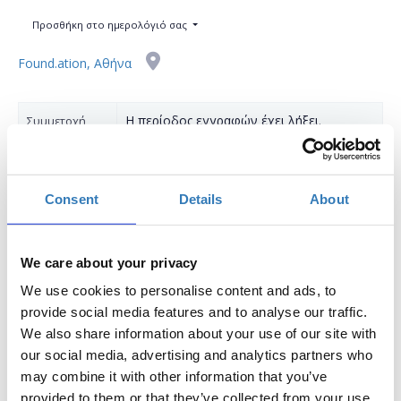
Προσθήκη στο ημερολόγιό σας
Found.ation, Αθήνα
Η περίοδος εγγραφών έχει λήξει.
Συμμετοχή
Consent
Details
About
We care about your privacy
Καθημερινά ερχόμαστε αντιμέτωποι με πληθώρα από
We use cookies to personalise content and ads, to
δεδομένα που καλούμαστε να οργανώσουμε και να
provide social media features and to analyse our traffic.
επεξεργαστούμε προκειμένου να εξάγουμε
We also share information about your use of our site with
συμπεράσματα και να κάνουμε τη ζωή μας ευκολότερη. Το
our social media, advertising and analytics partners who
υπολογιστικό φύλλο του Microsoft Excel μας παρέχει
may combine it with other information that you’ve
αυτή τη δυνατότητα και μέσα από το συγκεκριμένο
provided to them or that they’ve collected from your use