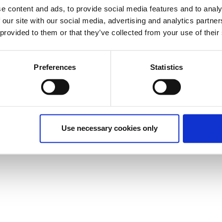
έχει λήξει.
e content and ads, to provide social media features and to analy
 our site with our social media, advertising and analytics partn
 provided to them or that they’ve collected from your use of their
Preferences
Statistics
ληθώρα από δεδομένα που καλούμαστε να οργανώσουμε
άγουμε συμπεράσματα και να κάνουμε τη ζωή μας
rosoft Excel μας παρέχει αυτή τη δυνατότητα και μέσα
τρόπους αυτοματοποίησης, επεξεργασίας και
.
Use necessary cookies only