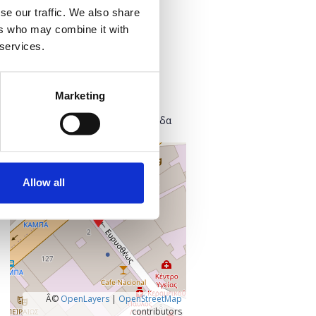
Προσθήκη στο ημερολόγιό σας
se our traffic. We also share
ers who may combine it with
 services.
Πού;
Found.ation
Ευρυσθέως 2
Marketing
118 54 Αθήνα
Κεντρικός Τομέας Αθηνών, Ελλάδα
+
–
Allow all
Â©
OpenLayers
|
OpenStreetMap
contributors