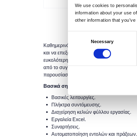
We use cookies to personalis
information about your use of
other information that you’ve
Consent
Necessary
Selection
Καθημερινά ερχόμαστε αντιμέτωποι με π
και να επεξεργαστούμε προκειμένου να εξ
ευκολότερη. Το υπολογιστικό φύλλο του Mic
από το συγκεκριμένο σεμινάριο θα μάθετε 
παρουσίασης δεδομένων και πληροφοριών
Βασικά σημεία
Βασικές λειτουργίες.
Πλήκτρα συντόμευσης.
Διαχείρηση κελιών φύλλου εργασίας.
Εργαλεία Excel.
Συναρτήσεις.
Αυτοματοποίηση εντολών και πράξεων.